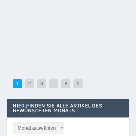
RETTUNG IN LETZTER SEKUNDE
Okt. 13, 2024
|
Umwelt
Ein Team hoch motivierter Ehrenamtler birgt
Wildtiere aus Wiesen und Feldern, bevor die...
WEITERLESEN
1
2
3
…
8
HIER FINDEN SIE ALLE ARTIKEL DES
GEWÜNSCHTEN MONATS