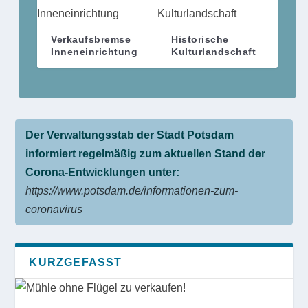
Verkaufsbremse
Historische
Inneneinrichtung
Kulturlandschaft
Der Verwaltungsstab der Stadt Potsdam
CONTAINERDORF IM SCHUTZGEBIET
DAS „GEHEIMTREFFEN“ AM LEHNITZSEE
DER „CORRECTIV“-SKANDAL – WIE DAS
EIN ALBTRAUM, DER NICHT ENDET
VIELE UNSERER SEEN SIND KRANK
AUSGABE 3/24
AUTOREDUZIERT UND SCHLECHT
informiert regelmäßig zum aktuellen Stand der
KARTENHAUS ZUSAMMENFIEL...
GEPLANT
Corona-Entwicklungen unter:
https://www.potsdam.de/informationen-zum-
coronavirus
KURZGEFASST