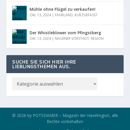
Mühle ohne Flügel zu verkaufen!
Okt. 13, 2024
|
FAHRLAND
,
KURZGEFASST
Der Whistleblower vom Pfingstberg
Okt. 13, 2024
|
NAUENER VORSTADT
,
REGION
SUCHE SIE SICH HIER IHRE
LIEBLINGSTHEMEN AUS.
© 2026 by POTSDAMER – Magazin der Havelregion, alle
Rechte vorbehalten