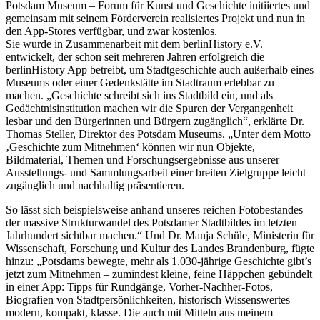
Potsdam Museum – Forum für Kunst und Geschichte initiiertes und
gemeinsam mit seinem Förderverein realisiertes Projekt und nun in
den App-Stores verfügbar, und zwar kostenlos.
Sie wurde in Zusammenarbeit mit dem berlinHistory e.V.
entwickelt, der schon seit mehreren Jahren erfolgreich die
berlinHistory App betreibt, um Stadtgeschichte auch außerhalb eines
Museums oder einer Gedenkstätte im Stadtraum erlebbar zu
machen. „Geschichte schreibt sich ins Stadtbild ein, und als
Gedächtnisinstitution machen wir die Spuren der Vergangenheit
lesbar und den Bürgerinnen und Bürgern zugänglich“, erklärte Dr.
Thomas Steller, Direktor des Potsdam Museums. „Unter dem Motto
‚Geschichte zum Mitnehmen‘ können wir nun Objekte,
Bildmaterial, Themen und Forschungsergebnisse aus unserer
Ausstellungs- und Sammlungsarbeit einer breiten Zielgruppe leicht
zugänglich und nachhaltig präsentieren.
So lässt sich beispielsweise anhand unseres reichen Fotobestandes
der massive Strukturwandel des Potsdamer Stadtbildes im letzten
Jahrhundert sichtbar machen.“ Und Dr. Manja Schüle, Ministerin für
Wissenschaft, Forschung und Kultur des Landes Brandenburg, fügte
hinzu: „Potsdams bewegte, mehr als 1.030-jährige Geschichte gibt’s
jetzt zum Mitnehmen – zumindest kleine, feine Häppchen gebündelt
in einer App: Tipps für Rundgänge, Vorher-Nachher-Fotos,
Biografien von Stadtpersönlichkeiten, historisch Wissenswertes –
modern, kompakt, klasse. Die auch mit Mitteln aus meinem