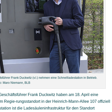
führer Frank Duckwitz (v.l.) nehmen eine Schnellladestation in Betrieb.
o: Maro Niemann, BLB
Geschäftsführer Frank Duckwitz haben am 18. April eine
 Regie-rungsstandort in der Heinrich-Mann-Allee 107 offiziell
ation ist die Ladesäuleninfrastruktur für den Standort