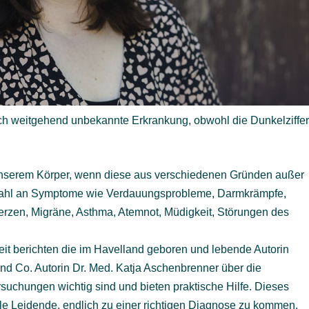
och weitgehend unbekannte Erkrankung, obwohl die Dunkelziffe
unserem Körper, wenn diese aus verschiedenen Gründen außer
elzahl an Symptome wie Verdauungsprobleme, Darmkrämpfe,
merzen, Migräne, Asthma, Atemnot, Müdigkeit, Störungen des
t berichten die im Havelland geboren und lebende Autorin
und Co. Autorin Dr. Med. Katja Aschenbrenner über die
uchungen wichtig sind und bieten praktische Hilfe. Dieses
ele Leidende, endlich zu einer richtigen Diagnose zu kommen.