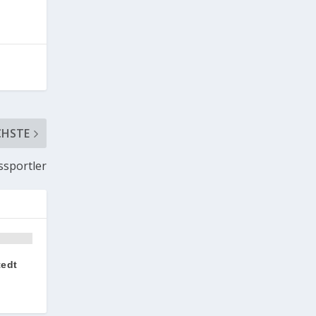
CHSTE
sportler
tedt