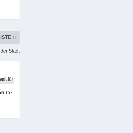
HSTE
 der Stadt
ft für
r