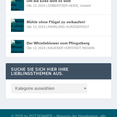
Um die Ecke wird es wild
Okt. 13, 2024
|
DÖBERITZER HEIDE
,
Umwelt
Mühle ohne Flügel zu verkaufen!
Okt. 13, 2024
|
FAHRLAND
,
KURZGEFASST
Der Whistleblower vom Pfingstberg
Okt. 13, 2024
|
NAUENER VORSTADT
,
REGION
SUCHE SIE SICH HIER IHRE
LIEBLINGSTHEMEN AUS.
© 2026 by POTSDAMER – Magazin der Havelregion, alle