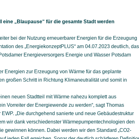
l eine „Blaupause“ für die gesamte Stadt werden
eiter bei der Nutzung erneuerbarer Energien für die Erzeugung
ntation des „EnergiekonzeptPLUS“ am 04.07.2023 deutlich, da
es Potsdamer Energieversorgers Energie und Wasser Potsdam
er Energien zur Erzeugung von Wärme für das geplante
großen Schritt in Richtung Klimaneutralität und somit in
einen neuen Stadtteil mit Wärme nahezu komplett aus
ein Vorreiter der Energiewende zu werden“, sagt Thomas
er EWP. „Die durchgehend sanierte und neue Gebäudestruktur
 dem wir dank verschiedenster Wärmepumpentechnologien den
gie gewinnen können. Dabei werden wir den Standard „CO2-
uf jeden Fall erreichen. Sogar der deutlich schärferen Definitio