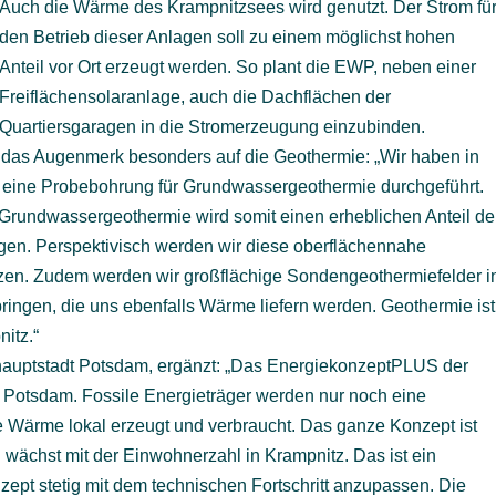
Auch die Wärme des Krampnitzsees wird genutzt. Der Strom fü
den Betrieb dieser Anlagen soll zu einem möglichst hohen
Anteil vor Ort erzeugt werden. So plant die EWP, neben einer
Freiflächensolaranlage, auch die Dachflächen der
Quartiersgaragen in die Stromerzeugung einzubinden.
et das Augenmerk besonders auf die Geothermie: „Wir haben in
 eine Probebohrung für Grundwassergeothermie durchgeführt.
e Grundwassergeothermie wird somit einen erheblichen Anteil de
gen. Perspektivisch werden wir diese oberflächennahe
zen. Zudem werden wir großflächige Sondengeothermiefelder i
ingen, die uns ebenfalls Wärme liefern werden. Geothermie ist
itz.“
hauptstadt Potsdam, ergänzt: „Das EnergiekonzeptPLUS der
r Potsdam. Fossile Energieträger werden nur noch eine
e Wärme lokal erzeugt und verbraucht. Das ganze Konzept ist
 wächst mit der Einwohnerzahl in Krampnitz. Das ist ein
nzept stetig mit dem technischen Fortschritt anzupassen. Die