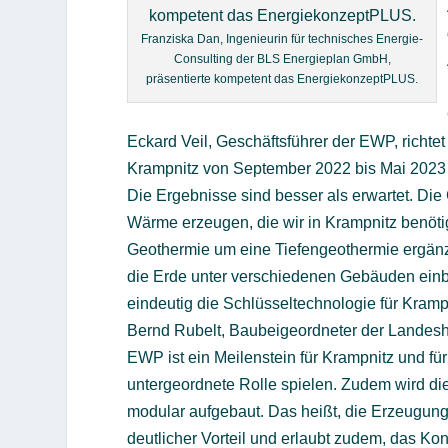
Franziska Dan, Ingenieurin für technisches Energie-
Consulting der BLS Energieplan GmbH,
präsentierte kompetent das EnergiekonzeptPLUS.
Eckard Veil, Geschäftsführer der EWP, richt
Krampnitz von September 2022 bis Mai 2023
Die Ergebnisse sind besser als erwartet. Di
Wärme erzeugen, die wir in Krampnitz benöti
Geothermie um eine Tiefengeothermie ergän
die Erde unter verschiedenen Gebäuden einbr
eindeutig die Schlüsseltechnologie für Krampn
Bernd Rubelt, Baubeigeordneter der Landes
EWP ist ein Meilenstein für Krampnitz und fü
untergeordnete Rolle spielen. Zudem wird di
modular aufgebaut. Das heißt, die Erzeugung
deutlicher Vorteil und erlaubt zudem, das Ko