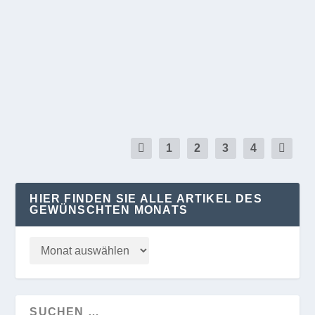
von
Susanna Krüger
|
Apr. 1, 2020
|
EICHE
,
GOLM
|
0
Gern möchten wir helfen! Bei Bedarf möchten wir
Sie unterstützen: Einkauf, Apotheke, Rezepte?...
WEITERLESEN
1
2
3
4
HIER FINDEN SIE ALLE ARTIKEL DES
GEWÜNSCHTEN MONATS