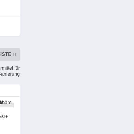
HSTE
mittel für
Sanierung
häre
s