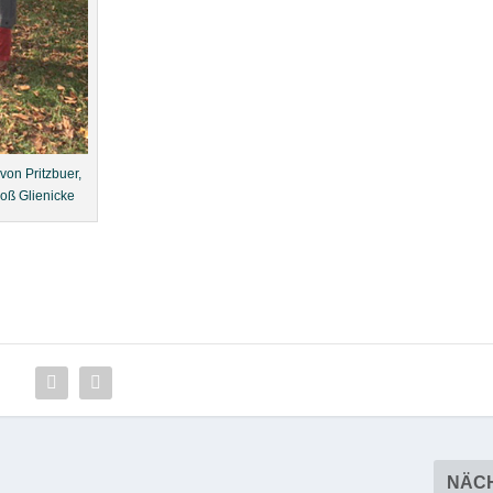
von Pritzbuer,
roß Glienicke
NÄC