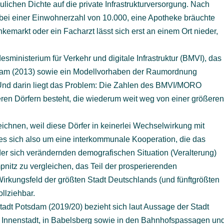
lichen Dichte auf die private Infrastrukturversorgung. Nach
t bei einer Einwohnerzahl von 10.000, eine Apotheke bräuchte
emarkt oder ein Facharzt lässt sich erst an einem Ort nieder,
sministerium für Verkehr und digitale Infrastruktur (BMVI), das
dam (2013) sowie ein Modellvorhaben der Raumordnung
Und darin liegt das Problem: Die Zahlen des BMVI/MORO
eren Dörfern besteht, die wiederum weit weg von einer größere
ichnen, weil diese Dörfer in keinerlei Wechselwirkung mit
s sich also um eine interkommunale Kooperation, die das
der sich verändernden demografischen Situation (Veralterung)
mpnitz zu vergleichen, das Teil der prosperierenden
Wirkungsfeld der größten Stadt Deutschlands (und fünftgrößten
ollziehbar.
adt Potsdam (2019/20) bezieht sich laut Aussage der Stadt
r Innenstadt, in Babelsberg sowie in den Bahnhofspassagen un