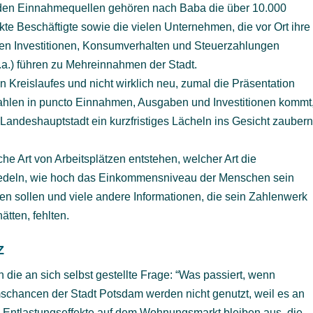
u den Einnahmequellen gehören nach Baba die über 10.000
kte Beschäftigte sowie die vielen Unternehmen, die vor Ort ihre
ren Investitionen, Konsumverhalten und Steuerzahlungen
a.) führen zu Mehreinnahmen der Stadt.
n Kreislaufes und nicht wirklich neu, zumal die Präsentation
 Zahlen in puncto Einnahmen, Ausgaben und Investitionen kommt
Landeshauptstadt ein kurzfristiges Lächeln ins Gesicht zauber
he Art von Arbeitsplätzen entstehen, welcher Art die
siedeln, wie hoch das Einkommensniveau der Menschen sein
den sollen und viele andere Informationen, die sein Zahlenwerk
tten, fehlten.
Z
ie an sich selbst gestellte Frage: “Was passiert, wenn
schancen der Stadt Potsdam werden nicht genutzt, weil es an
ie Entlastungseffekte auf dem Wohnungsmarkt bleiben aus, die