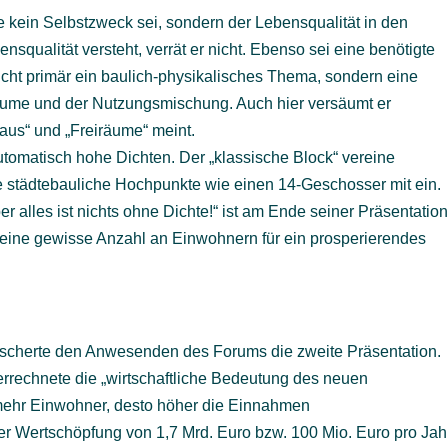
kein Selbstzweck sei, sondern der Lebensqualität in den
nsqualität versteht, verrät er nicht. Ebenso sei eine benötigte
cht primär ein baulich-physikalisches Thema, sondern eine
räume und der Nutzungsmischung. Auch hier versäumt er
baus“ und „Freiräume“ meint.
omatisch hohe Dichten. Der „klassische Block“ vereine
ße städtebauliche Hochpunkte wie einen 14-Geschosser mit ein.
ber alles ist nichts ohne Dichte!“ ist am Ende seiner Präsentatio
eine gewisse Anzahl an Einwohnern für ein prosperierendes
bescherte den Anwesenden des Forums die zweite Präsentation.
errechnete die „wirtschaftliche Bedeutung des neuen
e mehr Einwohner, desto höher die Einnahmen
ner Wertschöpfung von 1,7 Mrd. Euro bzw. 100 Mio. Euro pro Jah