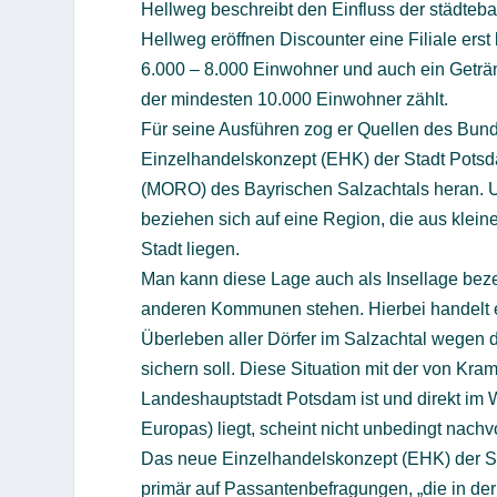
Hellweg beschreibt den Einfluss der städtebau
Hellweg eröffnen Discounter eine Filiale ers
6.000 – 8.000 Einwohner und auch ein Getränk
der mindesten 10.000 Einwohner zählt.
Für seine Ausführen zog er Quellen des Bunde
Einzelhandelskonzept (EHK) der Stadt Pots
(MORO) des Bayrischen Salzachtals heran. 
beziehen sich auf eine Region, die aus klein
Stadt liegen.
Man kann diese Lage auch als Insellage beze
anderen Kommunen stehen. Hierbei handelt e
Überleben aller Dörfer im Salzachtal wegen 
sichern soll. Diese Situation mit der von Kra
Landeshauptstadt Potsdam ist und direkt im 
Europas) liegt, scheint nicht unbedingt nachv
Das neue Einzelhandelskonzept (EHK) der St
primär auf Passantenbefragungen, „die in de