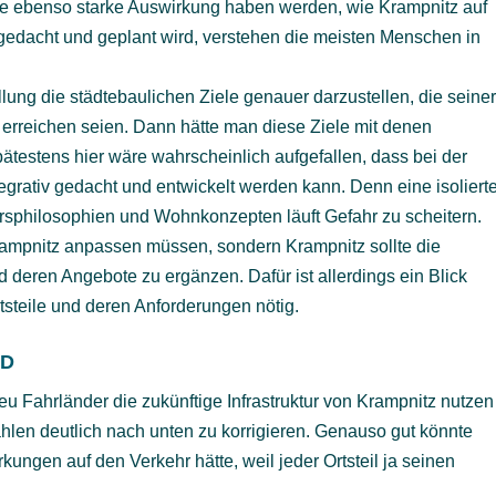
eine ebenso starke Auswirkung haben werden, wie Krampnitz auf
gedacht und geplant wird, verstehen die meisten Menschen in
llung die städtebaulichen Ziele genauer darzustellen, die seine
erreichen seien. Dann hätte man diese Ziele mit denen
ätestens hier wäre wahrscheinlich aufgefallen, dass bei der
tegrativ gedacht und entwickelt werden kann. Denn eine isoliert
rsphilosophien und Wohnkonzepten läuft Gefahr zu scheitern.
rampnitz anpassen müssen, sondern Krampnitz sollte die
d deren Angebote zu ergänzen. Dafür ist allerdings ein Blick
tsteile und deren Anforderungen nötig.
ND
eu Fahrländer die zukünftige Infrastruktur von Krampnitz nutzen
hlen deutlich nach unten zu korrigieren. Genauso gut könnte
ngen auf den Verkehr hätte, weil jeder Ortsteil ja seinen