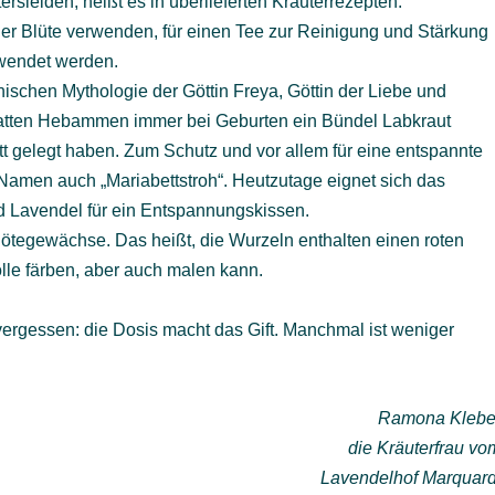
tersleiden, heißt es in überlieferten Kräuterrezepten.
der Blüte verwenden, für einen Tee zur Reinigung und Stärkung
rwendet werden.
ischen Mythologie der Göttin Freya, Göttin der Liebe und
 hatten Hebammen immer bei Geburten ein Bündel Labkraut
t gelegt haben. Zum Schutz und vor allem für eine entspannte
 Namen auch „Mariabettstroh“. Heutzutage eignet sich das
nd Lavendel für ein Entspannungskissen.
Rötegewächse. Das heißt, die Wurzeln enthalten einen roten
lle färben, aber auch malen kann.
.
vergessen: die Dosis macht das Gift. Manchmal ist weniger
Ramona Klebe
die Kräuterfrau vo
Lavendelhof Marquard