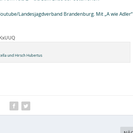
uf Youtube/Landesjagdverband Brandenburg. Mit „A wie Adler“
yKxUUQ
tella und Hirsch Hubertus
NÄ