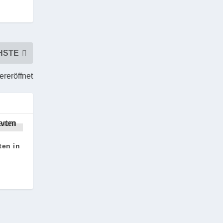
HSTE
ereröffnet
ten in
m