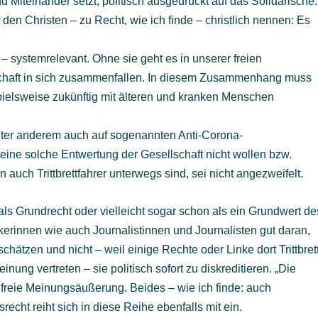
Miteinander setzt, politisch ausgedrückt auf das Solidarische:
den Christen – zu Recht, wie ich finde – christlich nennen: Es
 – systemrelevant. Ohne sie geht es in unserer freien
lschaft in sich zusammenfallen. In diesem Zusammenhang muss
ispielsweise zukünftig mit älteren und kranken Menschen
ter anderem auch auf sogenannten Anti-Corona-
eine solche Entwertung der Gesellschaft nicht wollen bzw.
 auch Trittbrettfahrer unterwegs sind, sei nicht angezweifelt.
ls Grundrecht oder vielleicht sogar schon als ein Grundwert de
kerinnen wie auch Journalistinnen und Journalisten gut daran,
chätzen und nicht – weil einige Rechte oder Linke dort Trittbret
ung vertreten – sie politisch sofort zu diskreditieren. „Die
 freie Meinungsäußerung. Beides – wie ich finde: auch
echt reiht sich in diese Reihe ebenfalls mit ein.