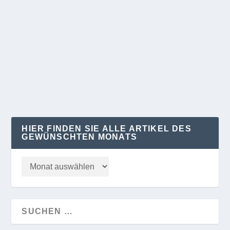
ANSICHT AUSGABE 2/24
von
Klaus Kelle
|
Juni 29, 2024
|
REGION
|
0
😊 Potsdamer_24_02_Mai
WEITERLESEN
HIER FINDEN SIE ALLE ARTIKEL DES
GEWÜNSCHTEN MONATS