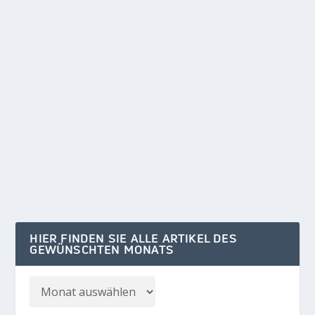
UM DIE ECKE WIRD ES WILD
von
Klaus Kelle
|
Okt. 13, 2024
|
DÖBERITZER HEIDE
,
Umwelt
|
0
Lebensraum für Wisent & Co. in der
Naturlandschaft Döberitzer Heide Man muss
nicht um die...
WEITERLESEN
HIER FINDEN SIE ALLE ARTIKEL DES
GEWÜNSCHTEN MONATS