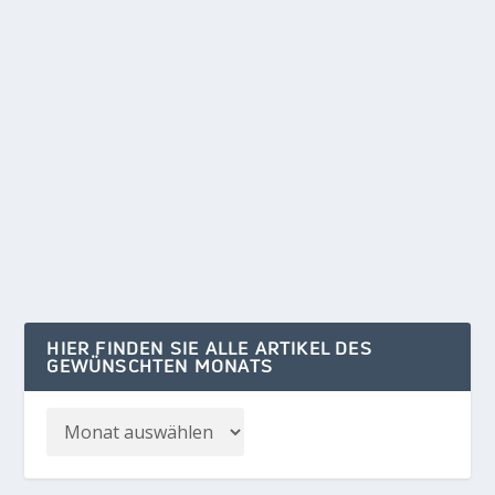
DAS „GEHEIMTREFFEN“ AM LEHNITZSEE
von
Klaus Kelle
|
Okt. 13, 2024
|
POLITIK/WIRTSCHAFT
,
REGION
,
TITELSTORY
|
0
Die Chronologie eines skandalösen Versagens
meinungsführender Medien 10. Januar Bereits
am...
WEITERLESEN
HIER FINDEN SIE ALLE ARTIKEL DES
GEWÜNSCHTEN MONATS