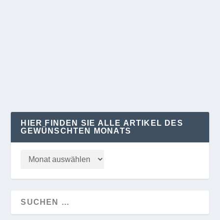
ANSICHT AUSGABE 2/24
von
Klaus Kelle
|
Juni 29, 2024
|
REGION
|
0
😊 Potsdamer_24_02_Mai
WEITERLESEN
HIER FINDEN SIE ALLE ARTIKEL DES
GEWÜNSCHTEN MONATS