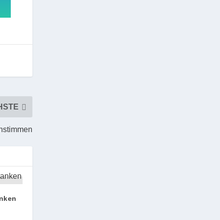
HSTE
instimmen
anken