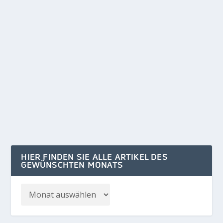
LECKERES ESSEN AUS SCHLOSS KARTZOW ZU
HAUSE GENIESSEN
von
Susanna Krüger
|
Apr. 1, 2020
|
KARTZOW
,
REGION
|
0
Da die Restaurants wegen der Corona-Krise
aktuell geschlossen blieben müssen, haben
viele...
WEITERLESEN
HIER FINDEN SIE ALLE ARTIKEL DES
GEWÜNSCHTEN MONATS