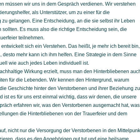
n müssen wir uns in dem Gespräch verdienen. Wir verstehen
ierungshelfer, als Unterstützer, um zu einer für die
zu gelangen. Eine Entscheidung, an die sie selbst ihr Leben
sollten. Es muss also die richtige Entscheidung sein, die
auerfeier teilnehmen.
twickelt sich ein Verstehen. Das heißt, je mehr ich bereit bin,
desto mehr kann ich ihm helfen. Eine Strategie in dem Sinne
uell wie auch jedes Leben individuell ist.
nachhaltige Wirkung erzielt, muss man den Hinterbliebenen auc
eiten für die Lebenden. Wir kennen den Hintergrund, warum
die Geschichte hinter den Verstorbenen und ihrer Beziehung z
st es für uns erst einmal wichtig, dass wir denen, die unsere
präch erfahren wir, was den Verstorbenen ausgemacht hat, was
ellungen die Hinterbliebenen von der Trauerfeier und dem
uf, nicht nur die Versorgung der Verstorbenen in den Mittelpunk
ieren, dass es den Angehörigen gut tut und eine heilsame