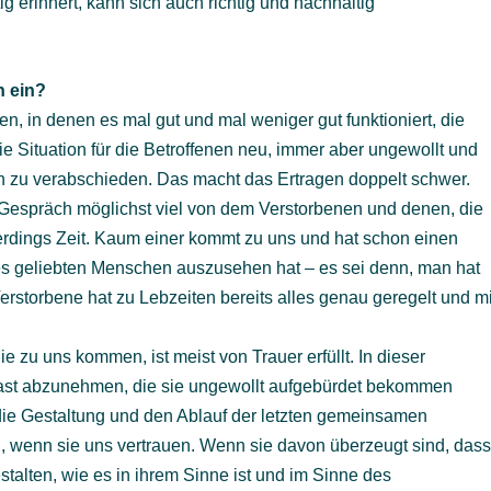
tig erinnert, kann sich auch richtig und nachhaltig
n ein?
, in denen es mal gut und mal weniger gut funktioniert, die
ie Situation für die Betroffenen neu, immer aber ungewollt und
h zu verabschieden. Das macht das Ertragen doppelt schwer.
 Gespräch möglichst viel von dem Verstorbenen und denen, die
erdings Zeit. Kaum einer kommt zu uns und hat schon einen
ines geliebten Menschen auszusehen hat – es sei denn, man hat
erstorbene hat zu Lebzeiten bereits alles genau geregelt und mi
e zu uns kommen, ist meist von Trauer erfüllt. In dieser
 Last abzunehmen, die sie ungewollt aufgebürdet bekommen
die Gestaltung und den Ablauf der letzten gemeinsamen
, wenn sie uns vertrauen. Wenn sie davon überzeugt sind, das
lten, wie es in ihrem Sinne ist und im Sinne des