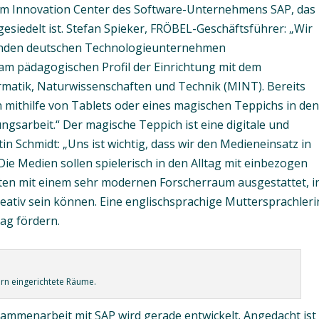
m Innovation Center des Software-Unternehmens SAP, das
siedelt ist. Stefan Spieker, FRÖBEL-Geschäftsführer: „Wir
hrenden deutschen Technologieunternehmen
am pädagogischen Profil der Einrichtung mit dem
matik, Naturwissenschaften und Technik (MINT). Bereits
n mithilfe von Tablets oder eines magischen Teppichs in de
ungsarbeit.“ Der magische Teppich ist eine digitale und
in Schmidt: „Uns ist wichtig, dass wir den Medieneinsatz in
ie Medien sollen spielerisch in den Alltag mit einbezogen
rten mit einem sehr modernen Forscherraum ausgestattet, i
eativ sein können. Eine englischsprachige Muttersprachleri
tag fördern.
n eingerichtete Räume.
ammenarbeit mit SAP wird gerade entwickelt. Angedacht ist