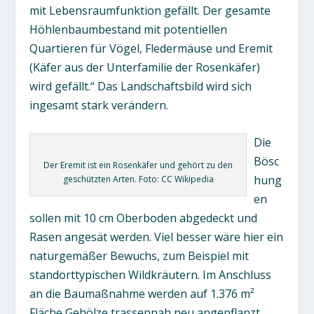
mit Lebensraumfunktion gefällt. Der gesamte
Höhlenbaumbestand mit potentiellen
Quartieren für Vögel, Fledermäuse und Eremit
(Käfer aus der Unterfamilie der Rosenkäfer)
wird gefällt.“ Das Landschaftsbild wird sich
ingesamt stark verändern.
Die
Bösc
Der Eremit ist ein Rosenkäfer und gehört zu den
hung
geschützten Arten. Foto: CC Wikipedia
en
sollen mit 10 cm Oberboden abgedeckt und
Rasen angesät werden. Viel besser wäre hier ein
naturgemäßer Bewuchs, zum Beispiel mit
standorttypischen Wildkräutern. Im Anschluss
an die Baumaßnahme werden auf 1.376 m²
Fläche Gehölze trassennah neu angepflanzt.