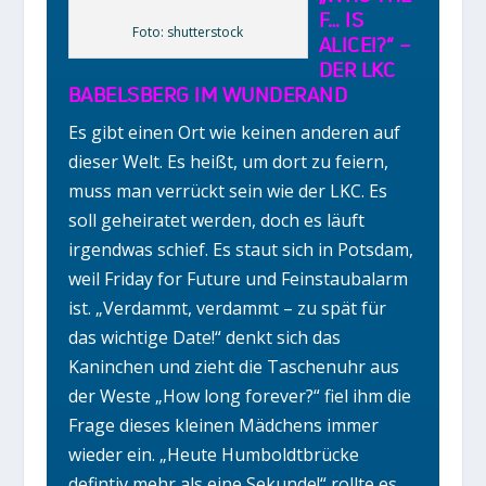
F… IS
Foto: shutterstock
ALICE!?“ –
DER LKC
BABELSBERG IM WUNDERAND
Es gibt einen Ort wie keinen anderen auf
dieser Welt. Es heißt, um dort zu feiern,
muss man verrückt sein wie der LKC. Es
soll geheiratet werden, doch es läuft
irgendwas schief. Es staut sich in Potsdam,
weil Friday for Future und Feinstaubalarm
ist. „Verdammt, verdammt – zu spät für
das wichtige Date!“ denkt sich das
Kaninchen und zieht die Taschenuhr aus
der Weste „How long forever?“ fiel ihm die
Frage dieses kleinen Mädchens immer
wieder ein. „Heute Humboldtbrücke
defintiv mehr als eine Sekunde!“ rollte es