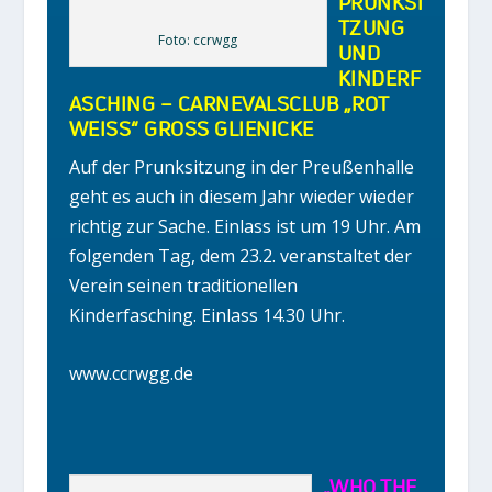
PRUNKSI
TZUNG
Foto: ccrwgg
UND
KINDERF
ASCHING – CARNEVALSCLUB „ROT
WEISS“ GROSS GLIENICKE
Auf der Prunksitzung in der Preußenhalle
geht es auch in diesem Jahr wieder wieder
richtig zur Sache. Einlass ist um 19 Uhr. Am
folgenden Tag, dem 23.2. veranstaltet der
Verein seinen traditionellen
Kinderfasching. Einlass 14.30 Uhr.
www.ccrwgg.de
„WHO THE