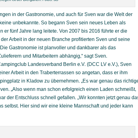
ungen in der Gastronomie, und auch für Sven war die Welt der
r keine unbekannte. So begann Sven sein neues Leben als
r fünf Jahre lang leitete. Von 2007 bis 2016 führte er die
 der Arbeit in der neuen Branche profitierten Sven und seine
Die Gastronomie ist planvoller und dankbarer als das
Zulieferern und Mitarbeitern abhängig,“ sagt Sven.
 Campingclub Landesverband Berlin e.V. (DCC LV e.V.), Sven
ner Arbeit in den Traberterrassen so angetan, dass er ihm
pingplatz in Kladow zu übernehmen. „Es war genau das richtig
 Sven. „Also wenn man schon erfolgreich einen Laden schmeißt,
r der Entschluss schnell gefallen. „Wir konnten jetzt genau da
s selbst. Hier sind wir eine kleine Mannschaft und jeder kann