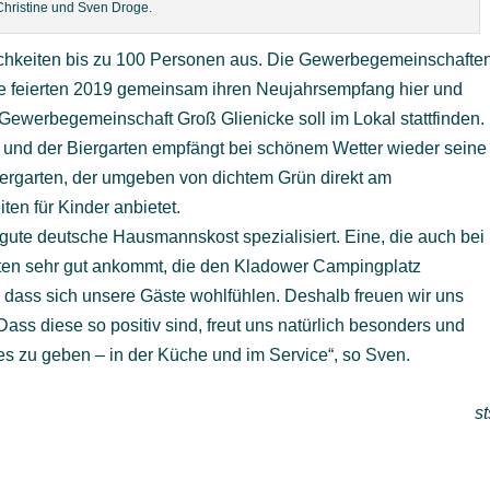
Christine und Sven Droge.
rlichkeiten bis zu 100 Personen aus. Die Gewerbegemeinschafte
e feierten 2019 gemeinsam ihren Neujahrsempfang hier und
Gewerbegemeinschaft Groß Glienicke soll im Lokal stattfinden.
 und der Biergarten empfängt bei schönem Wetter wieder seine
iergarten, der umgeben von dichtem Grün direkt am
ten für Kinder anbietet.
e gute deutsche Hausmannskost spezialisiert. Eine, die auch bei
sten sehr gut ankommt, die den Kladower Campingplatz
, dass sich unsere Gäste wohlfühlen. Deshalb freuen wir uns
ss diese so positiv sind, freut uns natürlich besonders und
tes zu geben – in der Küche und im Service“, so Sven.
st