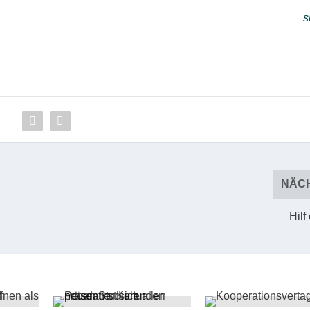
s
NÄC
Hilf