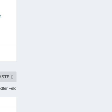
.
HSTE
edter Feld