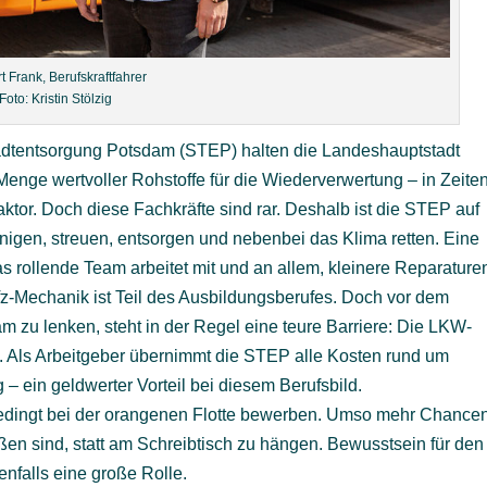
t Frank, Berufskraftfahrer
Foto: Kristin Stölzig
Stadtentsorgung Potsdam (STEP) halten die Landeshauptstadt
enge wertvoller Rohstoffe für die Wiederverwertung – in Zeite
ktor. Doch diese Fachkräfte sind rar. Deshalb ist die STEP auf
igen, streuen, entsorgen und nebenbei das Klima retten. Eine
as rollende Team arbeitet mit und an allem, kleinere Reparature
fz-Mechanik ist Teil des Ausbildungsberufes. Doch vor dem
zu lenken, steht in der Regel eine teure Barriere: Die LKW-
e. Als Arbeitgeber übernimmt die STEP alle Kosten rund um
g – ein geldwerter Vorteil bei diesem Berufsbild.
unbedingt bei der orangenen Flotte bewerben. Umso mehr Chance
ßen sind, statt am Schreibtisch zu hängen. Bewusstsein für den
nfalls eine große Rolle.