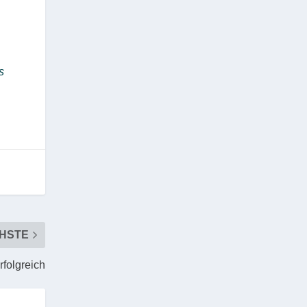
s
HSTE
rfolgreich