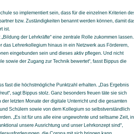
chule so implementiert sein, dass für die einzelnen Kriterien de
partner bzw. Zuständigkeiten benannt werden können, damit da
 ist.
Bildung der Lehrkräfte“ eine zentrale Rolle zukommen lassen.
ber das Lehrerkollegium hinaus in ein Netzwerk aus Förderern,
ionen eingebunden sein und dieses aktiv pflegen. Und nicht
le sowie der Zugang zur Technik bewertet“, fasst Bippus die
ss fast die höchstmögliche Punktzahl erhalten. „Das Ergebnis
eut“, sagt Bippus stolz. Ganz besonders freuen täte sie sich
n der letzten Monate der digitale Unterricht und die gesamten
und Schülern sowie von dem Kollegium so selbstverständlich
n. „Es ist für uns alle eine ungewohnte und seltsame Zeit, i
funktional unsere Ausrichtung und unser Lehrkonzept sind“,
erausforderungen, die Corona mit sich bringen kann.