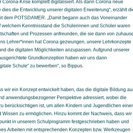
 Corona-Krise komplett digitalisiert. Als dann Corona neue
dies die Entwicklung unserer digitalen Erweiterung“, erzählt di
h mit dem POTSDAMER. „Damit begann auch das Voneinander
uf welchem Kenntnisstand die Schülerinnen und Schüler waren
ätschaften und Prozessen anfreunden, die sie dann von zuhaus
ns Lehrer*innen hat Corona gezwungen, unsere Lehrkonzepte
 und die digitalen Möglichkeiten anzupassen. Aufgrund unserer
g ausgerichtete Grundkonzeption haben wir uns dann
digitale Schule“ zu bewerben“, so Bippus.
 wir ein Konzept entwickelt haben, das die digitale Bildung au
r und anwendungsbezogener Perspektive adressiert, wobei die
zu berücksichtigen ist, um allen Kindern und Jugendlichen eine
nd Wissen zu ermöglichen. Hinzu kommt der Nachweis, dass wir
werpunkt in unserem Schulprogramm festgeschrieben haben und
sives Arbeiten mit entsprechenden Konzepten bzw. Werkzeugen