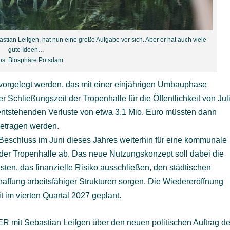
tian Leifgen, hat nun eine große Aufgabe vor sich. Aber er hat auch viele
gute Ideen…
os: Biosphäre Potsdam
 vorgelegt werden, das mit einer einjährigen Umbauphase
r Schließungszeit der Tropenhalle für die Öffentlichkeit von Jul
entstehenden Verluste von etwa 3,1 Mio. Euro müssten dann
etragen werden.
Beschluss im Juni dieses Jahres weiterhin für eine kommunale
 der Tropenhalle ab. Das neue Nutzungskonzept soll dabei die
ten, das finanzielle Risiko ausschließen, den städtischen
chaffung arbeitsfähiger Strukturen sorgen. Die Wiedereröffnung
it im vierten Quartal 2027 geplant.
mit Sebastian Leifgen über den neuen politischen Auftrag de