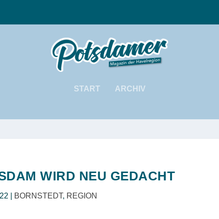
START
ARCHIV
SDAM WIRD NEU GEDACHT
022
|
BORNSTEDT
,
REGION