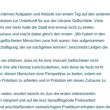
 internen Aufgaben und Abläufe von einem Tag auf den anderen
tsdam zur Unterkunft für aus der Ukraine Geflüchtete. Viele
r viel mehr hatte die Stadt erst einmal nicht zu bieten.
 voraus und macht dabei gleich den ersten. „Wir haben in den
e geflüchteten Menschen zwar froh waren, hier aufgenommen
chäftigung, der sie nachgehen können“, beschreibt Leifgen die
ir erfahren, dass es für eine Vielzahl Geflüchteter nicht
in ihre alte Heimat zurückzukehren, weil diese de facto nicht
en, diesen Menschen eine Perspektive zu bieten, indem wir
re Potsdam zu arbeiten und in Potsdam ein neues Zuhause zu
u reden, wurden bereits im Juni die ersten interessierten
 integriert und auf die kurz darauffolgende Probearbeit
t und anschließendem zweiwöchigem Praktikum erhalten dann di