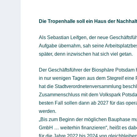
Die Tropenhalle soll ein Haus der Nachhal
Als Sebastian Leifgen, der neue Geschäftsfü
Aufgabe übernahm, sah seine Arbeitsplatzbes
später, denn inzwischen hat sich viel getan.
Der Geschäftsführer der Biosphäre Potsdam 
in nur wenigen Tagen aus dem Stegreif eine F
hat die Stadtverordnetenversammlung beschl
Zusammenschluss mit dem Volkspark Potsdam en
besten Fall sollen dann ab 2027 für das oper
werden.
„Bis zum Beginn der möglichen Bauphase mus
GmbH … weiterhin finanzieren“, heißt es da
für die Jahre 2022 bis 2024 von gleichbleibe