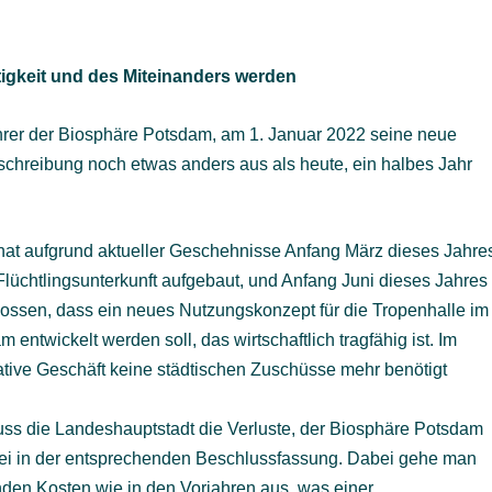
tigkeit und des Miteinanders werden
hrer der Biosphäre Potsdam, am 1. Januar 2022 seine neue
chreibung noch etwas anders aus als heute, ein halbes Jahr
hat aufgrund aktueller Geschehnisse Anfang März dieses Jahre
lüchtlingsunterkunft aufgebaut, und Anfang Juni dieses Jahres
ossen, dass ein neues Nutzungskonzept für die Tropenhalle im
twickelt werden soll, das wirtschaftlich tragfähig ist. Im
ative Geschäft keine städtischen Zuschüsse mehr benötigt
s die Landeshauptstadt die Verluste, der Biosphäre Potsdam
bei in der entsprechenden Beschlussfassung. Dabei gehe man
nden Kosten wie in den Vorjahren aus, was einer