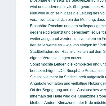
Biosphäre einerseits als Stadtteilzentrum
wird und andererseits als übergeordnetes Hau
Neu wird auch sein, dass die Leitung des V
verantwortet wird. „Ich bin der Meinung, dass
Biosphäre Potsdam und den Volkspark gemein
gegenseitig ergänzt und bereichert“, so Leifg
weiter ausgebaut werden, um vor allem im Fr
der Halle werde es – wie von einigen im Vor
Stadtteilladen, der Räumlichkeiten auf dem 
eigene Veranstaltungen nutzen.
Somit möchte Leifgen die komplexen und unt
berücksichtigen. „Die Biosphäre Potsdam soll 
Sie soll vielmehr im Stadtteil breit aufges
Angebote vorhalten und vielfältige Nutzungs
Ort der Begegnung und des Austausches werde
Innerhalb der Halle wird die Klimazone Trope
bleiben. Andere Klimazonen der Erde möchte 