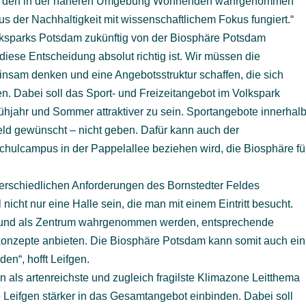
 von den in der näheren Umgebung Wohnenden wahrgenommen
s der Nachhaltigkeit mit wissenschaftlichem Fokus fungiert.“
olksparks Potsdam zukünftig von der Biosphäre Potsdam
 diese Entscheidung absolut richtig ist. Wir müssen die
sam denken und eine Angebotsstruktur schaffen, die sich
en. Dabei soll das Sport- und Freizeitangebot im Volkspark
ühjahr und Sommer attraktiver zu sein. Sportangebote innerhal
feld gewünscht – nicht geben. Dafür kann auch der
Schulcampus in der Pappelallee beziehen wird, die Biosphäre fü
erschiedlichen Anforderungen des Bornstedter Feldes
nicht nur eine Halle sein, die man mit einem Eintritt besucht.
tellt und als Zentrum wahrgenommen werden, entsprechende
konzepte anbieten. Die Biosphäre Potsdam kann somit auch ein
n“, hofft Leifgen.
n als artenreichste und zugleich fragilste Klimazone Leitthema
Leifgen stärker in das Gesamtangebot einbinden. Dabei soll