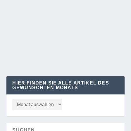
DIE FAMILIE IST DAS HERZ UNSERER
GESELLSCHAFT
von
Klaus Kelle
|
Sep. 21, 2024
|
REGION
|
0
Anne Werz (WerteUnion) war vorher nie Mitglied
einer Partei Die Rechtsanwältin Anne Werz...
WEITERLESEN
HIER FINDEN SIE ALLE ARTIKEL DES
GEWÜNSCHTEN MONATS