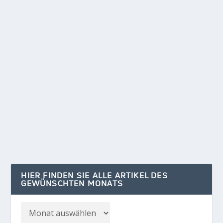
VOLKSPARK VOR DEM AUS?
von
adminpotsdamer
|
Sep. 17, 2023
|
BORNSTEDT
|
0
Politik will kostenlosen Parkeintritt für alle
durchsetzen und übersieht die Konsequenzen
Manchmal...
WEITERLESEN
HIER FINDEN SIE ALLE ARTIKEL DES
GEWÜNSCHTEN MONATS