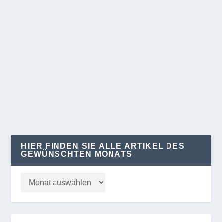
SELBSTBEDIENUNGSLADEN WALD?
von
Klaus Kelle
|
März 29, 2024
|
KULTUR
,
REGION
|
0
In den Wäldern Brandenburgs wird immer mehr
Brennholz einfach mitgenommen Der
Holzdiebstahl in...
WEITERLESEN
HIER FINDEN SIE ALLE ARTIKEL DES
GEWÜNSCHTEN MONATS