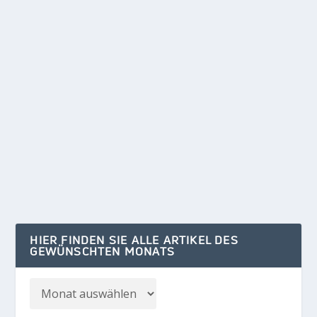
POTSDAMER TAFEL UNERWÜNSCHT
von
Klaus Kelle
|
Mai 22, 2024
|
POLITIK/WIRTSCHAFT
,
REGION
|
0
In Deutschland werden täglich etliche Tonnen
Lebensmittel vernichtet, obwohl sie noch
verzehrfähig...
WEITERLESEN
HIER FINDEN SIE ALLE ARTIKEL DES
GEWÜNSCHTEN MONATS