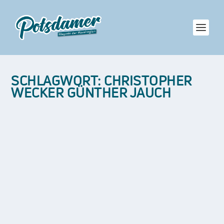
SCHLAGWORT:
CHRISTOPHER
WECKER GÜNTHER JAUCH
EINE PERLE DER POTSDAMER GASTRONOMIE
GIBT AUF
von
Klaus Kelle
|
Mai 23, 2024
|
REGION
|
0
Noch ist es still in der historischen Villa. Nur die
Sonne hat sich durch die Fenster...
WEITERLESEN