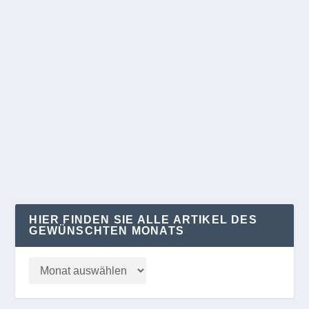
POTSDAMHISTORYAPP
von
Klaus Kelle
|
Mai 22, 2024
|
KURZGEFASST
|
0
Potsdam hat eine facettenreiche Vergangenheit.
Die Geschichte der Landehauptstadt ist spannend
bis...
WEITERLESEN
HIER FINDEN SIE ALLE ARTIKEL DES
GEWÜNSCHTEN MONATS