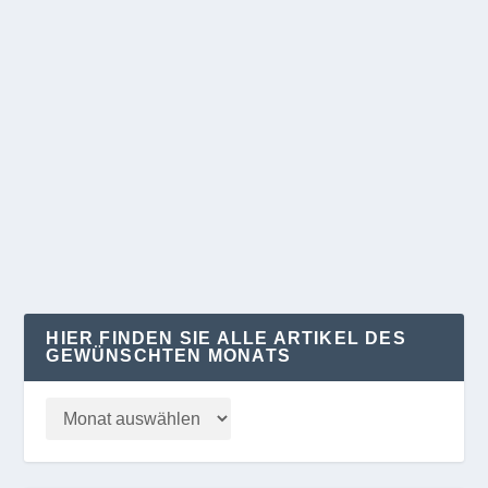
KITA SUCHT KINDER
von
Klaus Kelle
|
Mai 22, 2024
|
POLITIK/WIRTSCHAFT
,
REGION
|
0
Kita-Überhang, dieses Wort können die Potsdamer
in ihren aktiven Wortschatz aufnehmen. Führten
die...
WEITERLESEN
HIER FINDEN SIE ALLE ARTIKEL DES
GEWÜNSCHTEN MONATS