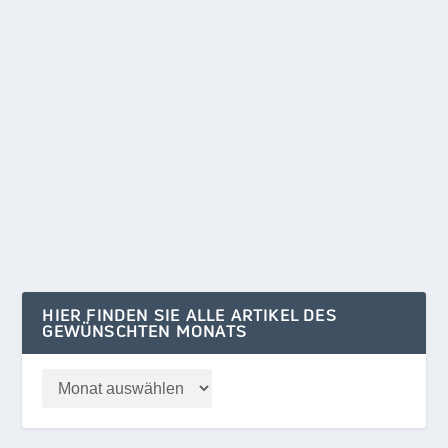
CONTAINERDORF IM SCHUTZGEBIET
von
Klaus Kelle
|
Okt. 13, 2024
|
NEDLITZ
,
REGION
,
TITELSTORY
|
0
Über eine neue Dimension der kommunalen
Ressourcenverschwendung Allein das Eilverfahren
gegen den...
WEITERLESEN
HIER FINDEN SIE ALLE ARTIKEL DES
GEWÜNSCHTEN MONATS