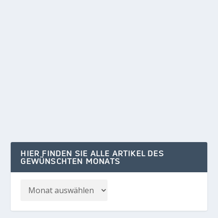
QUO VADIS POTSDAMER WOHNUNGSMARKT?
von
Klaus Kelle
|
Mai 22, 2024
|
POLITIK/WIRTSCHAFT
,
REGION
|
0
Die grauen Wolken über dem Potsdamer
Wohnungsmarkt verdichten sich. Die schlechten
Nachrichten der...
WEITERLESEN
HIER FINDEN SIE ALLE ARTIKEL DES
GEWÜNSCHTEN MONATS