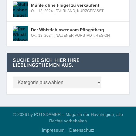
Mühle ohne Flügel zu verkaufen!
Okt. 13, 2024
|
FAHRLAND
,
KURZGEFASST
Der Whistleblower vom Pfingstberg
Okt. 13, 2024
|
NAUENER VORSTADT
,
REGION
SUCHE SIE SICH HIER IHRE
LIEBLINGSTHEMEN AUS.
© 2026 by POTSDAMER – Magazin der Havelregion, alle
Rechte vorbehalten
Impressum
Datenschutz