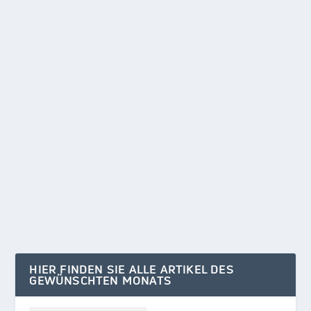
IN 22 MINUTEN ZUM BER
von
Klaus Kelle
|
Mai 23, 2024
|
KURZGEFASST
|
0
Auf den Gleisen der oberen Bahnsteige 1 und 2
des Bahnhofs Potsdam-Pirschheide hielten seit
1999...
WEITERLESEN
HIER FINDEN SIE ALLE ARTIKEL DES
GEWÜNSCHTEN MONATS