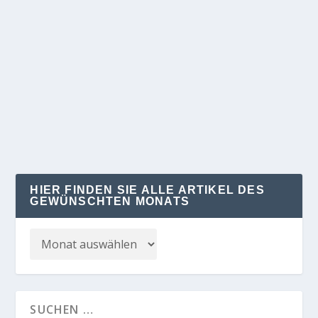
36 STUFEN STATT EINER ROLLTREPPE
von
Klaus Kelle
|
Mai 23, 2024
|
REGION
|
0
Erst fiel die eine aus und dann auch noch die
andere – die südlichen Rolltreppen in den...
WEITERLESEN
HIER FINDEN SIE ALLE ARTIKEL DES
GEWÜNSCHTEN MONATS