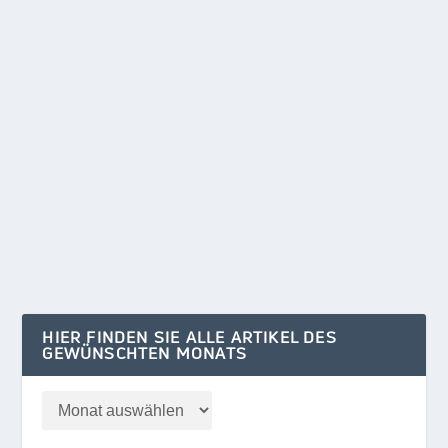
„MIT ANGST ZUR MACHT?“
von
Klaus Kelle
|
Juni 2, 2024
|
POLITIK/WIRTSCHAFT
,
REGION
|
0
Die CDU-Landtagsabge­ordnete Dr. Saskia Ludwig
lud im April zur dritten Veranstaltung zur...
WEITERLESEN
HIER FINDEN SIE ALLE ARTIKEL DES
GEWÜNSCHTEN MONATS