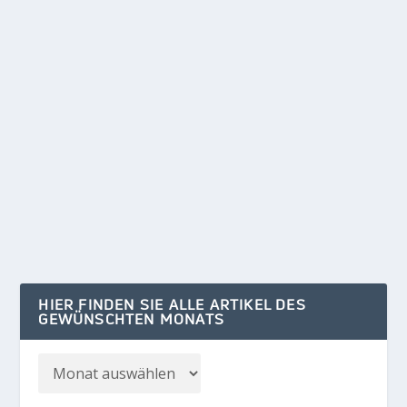
WIEDERERÖFFNUNG: STILVOLL FEIERN IN DER
VILLA AUREA
von
Klaus Kelle
|
Mai 23, 2024
|
FAHRLAND
,
KULTUR
,
KURZGEFASST
|
0
In der Villa Aurea werden ab Mitte Mai wieder
Veranstaltungen stattfinden. Das historische
Juwel...
WEITERLESEN
HIER FINDEN SIE ALLE ARTIKEL DES
GEWÜNSCHTEN MONATS