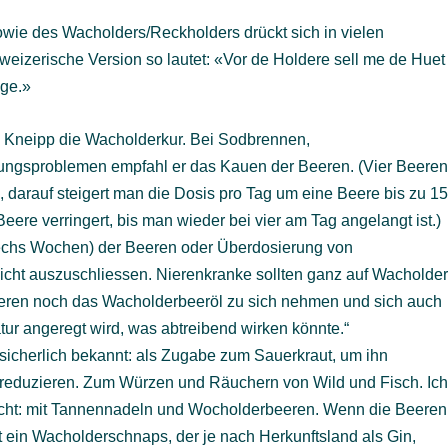
wie des Wacholders/Reckholders drückt sich in vielen
eizerische Version so lautet: «Vor de Holdere sell me de Huet
ege.»
n Kneipp die Wacholderkur. Bei Sodbrennen,
gsproblemen empfahl er das Kauen der Beeren. (Vier Beere
 darauf steigert man die Dosis pro Tag um eine Beere bis zu 1
ere verringert, bis man wieder bei vier am Tag angelangt ist.)
echs Wochen) der Beeren oder Überdosierung von
cht auszuschliessen. Nierenkranke sollten ganz auf Wacholde
eren noch das Wacholderbeeröl zu sich nehmen und sich auch
tur angeregt wird, was abtreibend wirken könnte.“
 sicherlich bekannt: als Zugabe zum Sauerkraut, um ihn
eduzieren. Zum Würzen und Räuchern von Wild und Fisch. Ic
ucht: mit Tannennadeln und Wocholderbeeren. Wenn die Beeren
ht ein Wacholderschnaps, der je nach Herkunftsland als Gin,