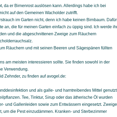
bt, da er Birnenrost auslösen kann. Allerdings habe ich bei
cht auf den Gemeinen Wacholder zutrifft.
trauch im Garten nicht, denn ich habe keinen Birnbaum. Dafür
e an, die für meinen Garten einfach zu üppig sind. Ich werde ih
iden und die abgeschnittenen Zweige zum Räuchern
cholderrauchsalz.
zum Räuchern und mit seinen Beeren und Sägespänen füllten
 am meisten interessieren sollte. Sie finden sowohl in der
che Verwendung.
grid Zehnder, zu finden auf avogel.de:
nddesinfektion und als galle- und harntreibendes Mittel genutzt
eilpflanzen. Tee, Tinktur, Sirup oder das ätherische Öl wurden
eber- und Gallenleiden sowie zum Entwässern eingesetzt. Zweig
t, um die Pest einzudämmen. Kranken- und Sterbezimmer