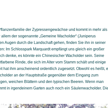
 Pflanzenfamilie der Zypressengewächse und kommt in mehr als
vor allem der sogenannte „Gemeine Wacholder“ (Juniperus
n Augen durch die Landschaft gehen, finden Sie ihn in seiner
llen: Im Schlosspark Marquardt empfängt uns gleich ein großer
ch denke, es könnte ein Chinesischer Wacholder sein. Seine
tfarbene Rinde, die sich im Alter vom Stamm schält und einige
t hat ihm anscheinend ordentlich zugesetzt. Obwohl es heißt, e
Wacholder an der Hauptstraße gegenüber dem Eingang zum
pigen, weichen Blättern und den typischen Beeren. Wenn man
stimmt in irgendeinem Garten auch noch ein Säulenwacholder. Di