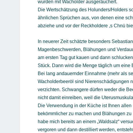
wurden mit Wacholder ausgeräuchert.
Die Wertschätzung des Holunders/Holders so
ähnlichen Sprüchen aus, von denen eine schw
abziehe und vor der Reckholdere ‚s Chnü bi
In neuerer Zeit schätzte besonders Sebastia
Magenbeschwerden, Blähungen und Verdauun
am ersten Tag gut kauen und dann schlucken,
Stück. Dann wird die Menge täglich um eine Be
Bei lang andauernder Einnahme (mehr als s
Wacholderbeeröl sind Nierenschädigungen ni
verzichten. Schwangere dürfen weder die Be
nicht damit einreiben, weil die Uterusmuskula
Die Verwendung in der Küche ist Ihnen allen
bekömmlicher zu machen und Blähungen zu r
habe mich bereits an einem „Waldsalz“ vers
vergoren und dann destilliert werden, entste