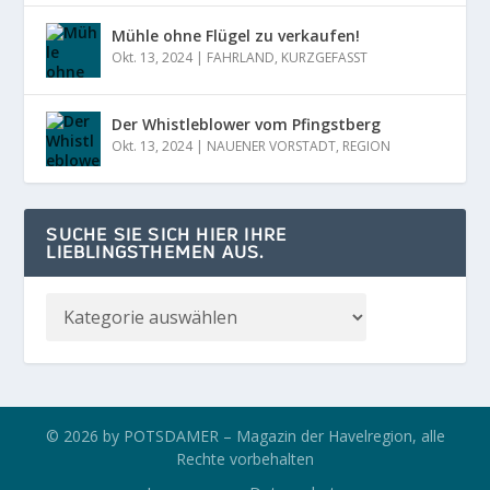
Mühle ohne Flügel zu verkaufen!
Okt. 13, 2024
|
FAHRLAND
,
KURZGEFASST
Der Whistleblower vom Pfingstberg
Okt. 13, 2024
|
NAUENER VORSTADT
,
REGION
SUCHE SIE SICH HIER IHRE
LIEBLINGSTHEMEN AUS.
© 2026 by POTSDAMER – Magazin der Havelregion, alle
Rechte vorbehalten