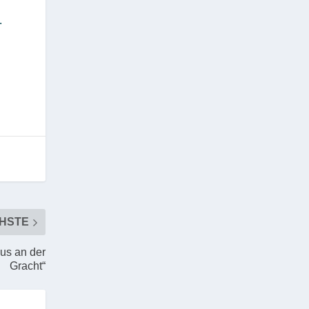
.
HSTE
us an der
Gracht“