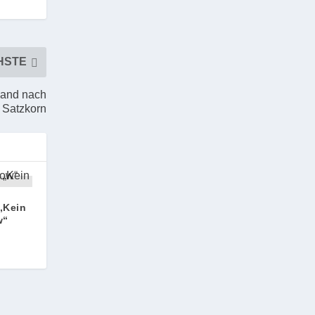
HSTE
land nach
Satzkorn
„Kein
w“